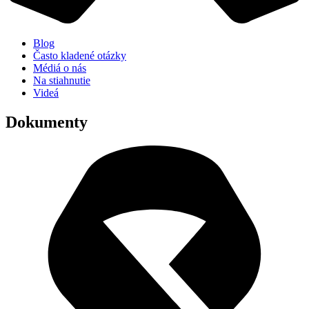
Blog
Často kladené otázky
Médiá o nás
Na stiahnutie
Videá
Dokumenty