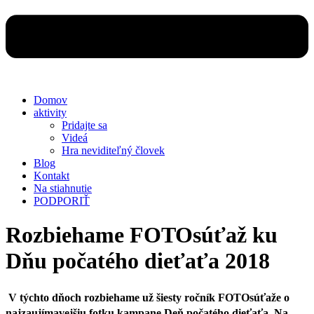
Domov
aktivity
Pridajte sa
Videá
Hra neviditeľný človek
Blog
Kontakt
Na stiahnutie
PODPORIŤ
Rozbiehame FOTOsúťaž ku
Dňu počatého dieťaťa 2018
V týchto dňoch rozbiehame už šiesty ročník
FOTOsúťaže
o
najzaujímavejšiu fotku kampane Deň počatého dieťaťa.
Na