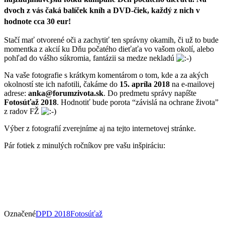
dvoch z vás čaká balíček kníh a DVD-čiek, každý z nich v
hodnote cca 30 eur!
Stačí mať otvorené oči a zachytiť ten správny okamih, či už to bude
momentka z akcií ku Dňu počatého dieťaťa vo vašom okolí, alebo
pohľad do vášho súkromia, fantázii sa medze nekladú
Na vaše fotografie s krátkym komentárom o tom, kde a za akých
okolností ste ich nafotili, čakáme do
15. apríla 2018
na e-mailovej
adrese:
anka@forumzivota.sk
. Do predmetu správy napíšte
Fotosúťaž 2018
. Hodnotiť bude porota “závislá na ochrane života”
z radov FŽ
Výber z fotografií zverejníme aj na tejto internetovej stránke.
Pár fotiek z minulých ročníkov pre vašu inšpiráciu:
Označené
DPD 2018
Fotosúťaž