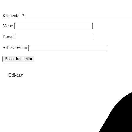
Komentár
*
Meno
E-mail
Adresa webu
Odkazy