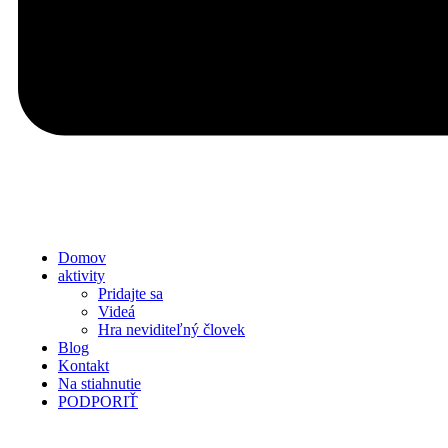
Domov
aktivity
Pridajte sa
Videá
Hra neviditeľný človek
Blog
Kontakt
Na stiahnutie
PODPORIŤ