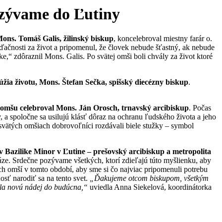
pozývame do Ľutiny
Mons. Tomáš Galis, žilinský biskup
, koncelebroval miestny farár o.
ačnosti za život a pripomenul, že človek nebude šťastný, ak nebude
ske,“ zdôraznil Mons. Galis. Po svätej omši boli chvály za život ktoré
slúžia životu, Mons. Štefan Sečka, spišský diecézny biskup
.
 omšu celebroval
Mons. Ján Orosch, trnavský arcibiskup
. Počas
a spoločne sa usilujú klásť dôraz na ochranu ľudského života a jeho
h svätých omšiach dobrovoľníci rozdávali biele stužky – symbol
v Bazilike Minor v Ľutine – prešovský arcibiskup a metropolita
áze. Srdečne pozývame všetkých, ktorí zdieľajú túto myšlienku, aby
ých omší v tomto období, aby sme si čo najviac pripomenuli potrebu
sť narodiť sa na tento svet.
„Ďakujeme otcom biskupom, všetkým
vala novú nádej do budúcna,“
uviedla Anna Siekelová, koordinátorka