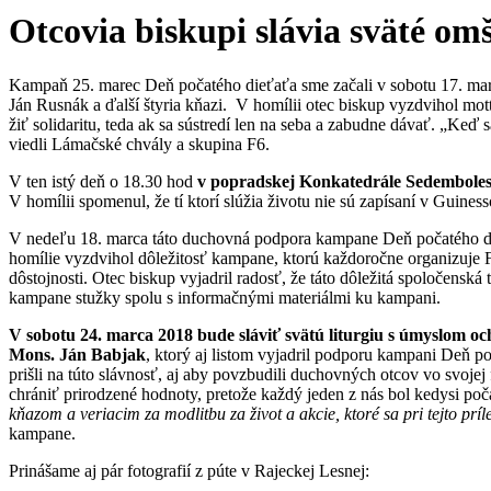
Otcovia biskupi slávia sväté om
Kampaň 25. marec Deň počatého dieťaťa sme začali v sobotu 17. m
Ján Rusnák a ďalší štyria kňazi. V homílii otec biskup vyzdvihol m
žiť solidaritu, teda ak sa sústredí len na seba a zabudne dávať. „Keď s
viedli Lámačské chvály a skupina F6.
V ten istý deň o 18.30 hod
v popradskej Konkatedrále Sedembole
V homílii spomenul, že tí ktorí slúžia životu nie sú zapísaní v Guiness
V nedeľu 18. marca táto duchovná podpora kampane Deň počatého d
homílie vyzdvihol dôležitosť kampane, ktorú každoročne organizuje F
dôstojnosti. Otec biskup vyjadril radosť, že táto dôležitá spoločensk
kampane stužky spolu s informačnými materiálmi ku kampani.
V sobotu 24. marca 2018 bude sláviť svätú liturgiu s úmyslom 
Mons. Ján Babjak
, ktorý aj listom vyjadril podporu kampani Deň p
prišli na túto slávnosť, aj aby povzbudili duchovných otcov vo svoje
chrániť prirodzené hodnoty, pretože každý jeden z nás bol kedysi po
kňazom a veriacim za modlitbu za život a akcie, ktoré sa pri tejto p
kampane.
Prinášame aj pár fotografií z púte v Rajeckej Lesnej: