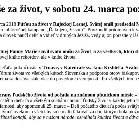
še za život, v sobotu 24. marca 
arca 2018
Púťou za život v Rajeckej Lesnej. Svätej omši predsedal 
otto tohtoročnej kampane „Ďakujem, že som“. Povzbudil prítomných k vď
a človek naučí deliť a vidieť v druhých Ježiša, vedy aj on porastie v lá
stnej Panny Márie
slávil svätú omšu za život a za všetkých, ktorí 
ovej knihe rekordov, ale v knihe života.
ieťaťa pokračovala
v Trnave, v Katedrále sv. Jána Krstiteľa
.
Svätú
órum života vo všetkých kútoch Slovenska s podporou otcov biskupov, 
á téma sa dostáva stále viac do povedomia verejnosti. Po všetkých troc
ochrany ľudského života od počatia na známom pútnickom mieste –
očatého dieťaťa a všetkým snahám chrániť ľudský život v každej jeho f
j farnosti, aby spomenuli 25. marec – Deň počatého dieťaťa počas svät
čatým človekom a všetci by sme mali ďakovať za dar, ktorým bola možno
ríležitosti konajú, aby sa v našom národe rozmáhala kultúra života a dá