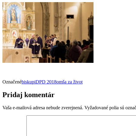
Označené
biskupi
DPD 2018
omša za život
Pridaj komentár
Vaša e-mailová adresa nebude zverejnená.
Vyžadované polia sú ozna