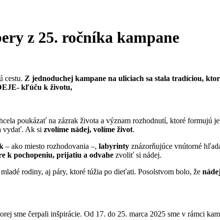
bery z 25. ročníka kampane
ú cestu.
Z jednoduchej kampane na uliciach sa stala tradíciou, ktorá
EJE- kľúču k životu,
hcela poukázať na zázrak života a význam rozhodnutí, ktoré formujú j
a vydať. Ak si
zvolíme nádej, volíme život
.
ík
– ako miesto rozhodovania –,
labyrinty
znázorňujúce vnútorné hľad
re k pochopeniu, prijatiu a odvahe
zvoliť si nádej.
ladé rodiny, aj páry, ktoré túžia po dieťati. Posolstvom bolo, že
nádej
ktorej sme čerpali inšpirácie. Od 17. do 25. marca 2025 sme v rámci ka