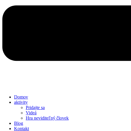
Domov
aktivity
Pridajte sa
Videá
Hra neviditeľný človek
Blog
Kontakt