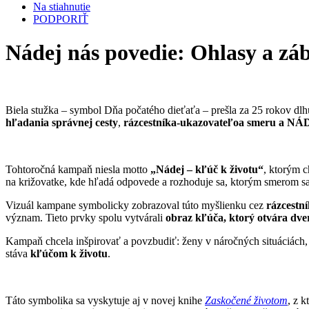
Na stiahnutie
PODPORIŤ
Nádej nás povedie: Ohlasy a zá
Biela stužka – symbol Dňa počatého dieťaťa – prešla za 25 rokov dlh
hľadania správnej cesty
,
rázcestníka-ukazovateľoa smeru a NÁD
Tohtoročná kampaň niesla motto
„Nádej – kľúč k životu“
, ktorým c
na križovatke, kde hľadá odpovede a rozhoduje sa, ktorým smerom s
Vizuál kampane symbolicky zobrazoval túto myšlienku cez
rázcestn
význam. Tieto prvky spolu vytvárali
obraz kľúča, ktorý otvára dve
Kampaň chcela inšpirovať a povzbudiť: ženy v náročných situáciách, m
stáva
kľúčom k životu
.
Táto symbolika sa vyskytuje aj v novej knihe
Zaskočené životom
, z 