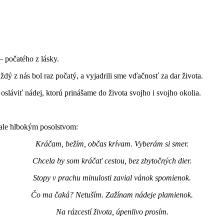
– počatého z lásky.
dý z nás bol raz počatý, a vyjadrili sme vďačnosť za dar života.
sláviť nádej, ktorú prinášame do života svojho i svojho okolia.
 ale hlbokým posolstvom:
Kráčam, bežím, občas krívam. Vyberám si smer.
Chcela by som kráčať cestou, bez zbytočných dier.
Stopy v prachu minulosti zavial vánok spomienok.
Čo ma čaká? Netuším. Zažínam nádeje plamienok.
Na rázcestí života, úpenlivo prosím.