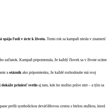
 spája ľudí v úcte k životu.
Tento rok sa kampaň niesla v znamení
eho začiatok. Kampaň pripomenula, že každý človek sa v živote ocitne
anie a
otáznik
ako pripomienku, že každé rozhodnutie má svoj
 dokáže priniesť svetlo
aj tam, kde ho možno práve niet – a tým sa
mpane prešli symbolickou deväťdňovou cestou s bielou stužkou, ktorá