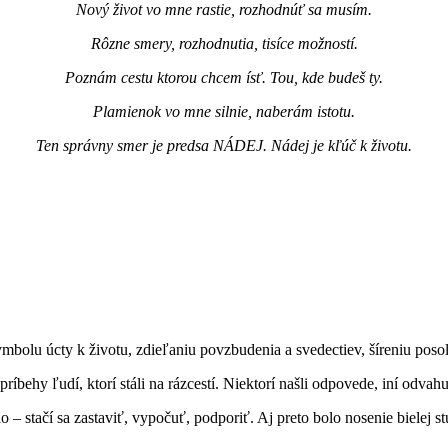
Nový život vo mne rastie, rozhodnúť sa musím.
Rôzne smery, rozhodnutia, tisíce možností.
Poznám cestu ktorou chcem ísť. Tou, kde budeš ty.
Plamienok vo mne silnie, naberám istotu.
Ten správny smer je predsa NÁDEJ. Nádej je kľúč k životu.
ymbolu úcty k životu, zdieľaniu povzbudenia a svedectiev, šíreniu posol
 príbehy ľudí, ktorí stáli na rázcestí. Niektorí našli odpovede, iní odvah
 – stačí sa zastaviť, vypočuť, podporiť. Aj preto bolo nosenie bielej st