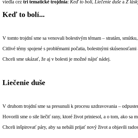
viedla cez
tri tematické trojdnia
:
Keď to bolí
,
Liečenie duše
a
Z lásk
Keď to bolí...
V tomto trojdní sme sa venovali bolestivým témam – stratám, smútku
Citlivé témy spojené s problémami počatia, bolestnými skúsenosťami 
Chceli sme ukázať, že aj v bolesti je možné nájsť nádej.
Liečenie duše
V druhom trojdní sme sa presunuli k procesu uzdravovania – odpusten
Hovorili sme o sile liečiť rany, ktoré život priniesol, a o tom, ako sa
Chceli inšpirovať páry, aby sa nebáli prijať nový život a objavili rado