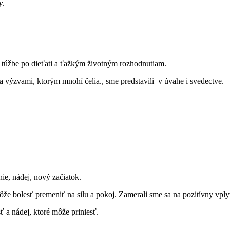
y
.
, túžbe po dieťati a ťažkým životným rozhodnutiam.
a výzvami, ktorým mnohí čelia., sme predstavili v úvahe i svedectve.
ie, nádej, nový začiatok.
 môže bolesť premeniť na silu a pokoj.
Zamerali sme sa na pozitívny vply
sť a nádej, ktoré môže priniesť.