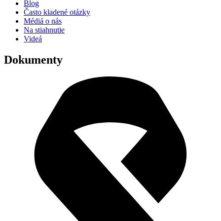
Blog
Často kladené otázky
Médiá o nás
Na stiahnutie
Videá
Dokumenty