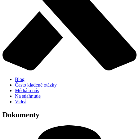
Blog
Často kladené otázky
Médiá o nás
Na stiahnutie
Videá
Dokumenty