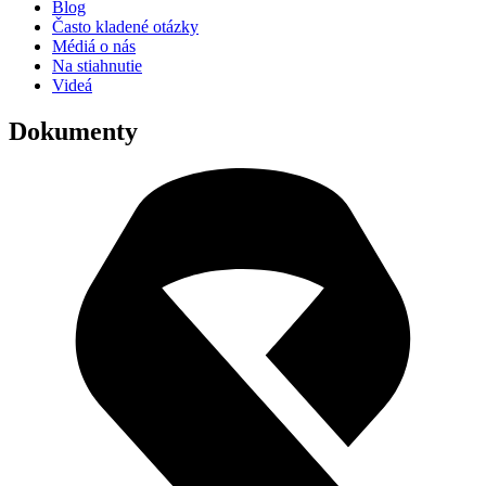
Blog
Často kladené otázky
Médiá o nás
Na stiahnutie
Videá
Dokumenty