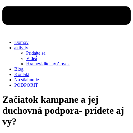
Domov
aktivity
Pridajte sa
Videá
Hra neviditeľný človek
Blog
Kontakt
Na stiahnutie
PODPORIŤ
Začiatok kampane a jej
duchovná podpora- prídete aj
vy?