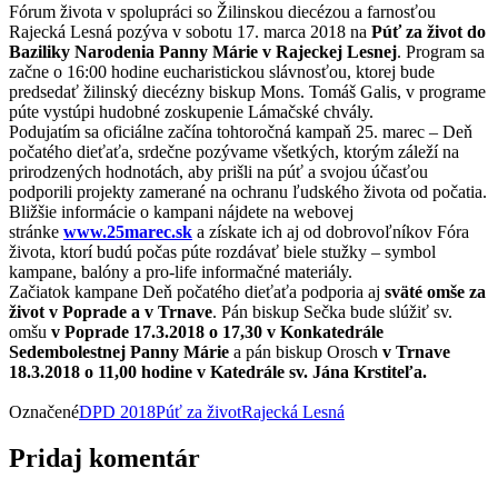
Fórum života v spolupráci so Žilinskou diecézou a farnosťou
Rajecká Lesná pozýva v sobotu 17. marca 2018 na
Púť za život do
Baziliky Narodenia Panny Márie v Rajeckej Lesnej
. Program sa
začne o 16:00 hodine eucharistickou slávnosťou, ktorej bude
predsedať žilinský diecézny biskup Mons. Tomáš Galis, v programe
púte vystúpi hudobné zoskupenie Lámačské chvály.
Podujatím sa oficiálne začína tohtoročná kampaň 25. marec – Deň
počatého dieťaťa, srdečne pozývame všetkých, ktorým záleží na
prirodzených hodnotách, aby prišli na púť a svojou účasťou
podporili projekty zamerané na ochranu ľudského života od počatia.
Bližšie informácie o kampani nájdete na webovej
stránke
www.25marec.sk
a získate ich aj od dobrovoľníkov Fóra
života, ktorí budú počas púte rozdávať biele stužky – symbol
kampane, balóny a pro-life informačné materiály.
Začiatok kampane Deň počatého dieťaťa podporia aj
sväté omše za
život v Poprade a v Trnave
. Pán biskup Sečka bude slúžiť sv.
omšu
v Poprade
17.3.2018 o 17,30 v Konkatedrále
Sedembolestnej Panny Márie
a pán biskup Orosch
v Trnave
18.3.2018 o 11,00 hodine v
Katedrále sv. Jána Krstiteľa.
Označené
DPD 2018
Púť za život
Rajecká Lesná
Pridaj komentár