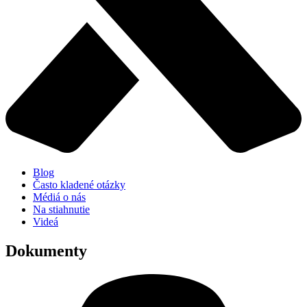
Blog
Často kladené otázky
Médiá o nás
Na stiahnutie
Videá
Dokumenty