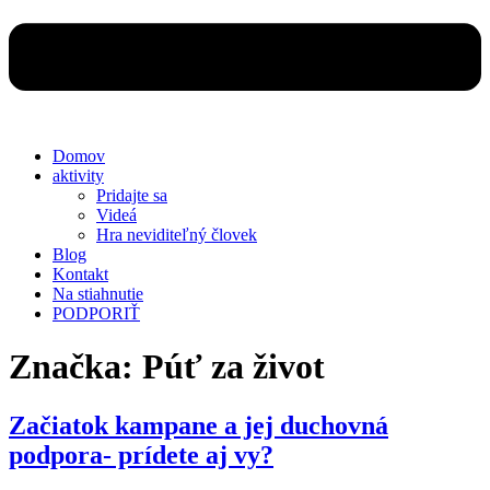
Domov
aktivity
Pridajte sa
Videá
Hra neviditeľný človek
Blog
Kontakt
Na stiahnutie
PODPORIŤ
Značka:
Púť za život
Začiatok kampane a jej duchovná
podpora- prídete aj vy?