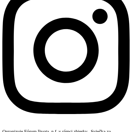
Organizuje Fórum života, n.f. v rámci zbierky „Sviečka za