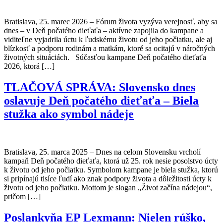
Bratislava, 25. marec 2026 – Fórum života vyzýva verejnosť, aby sa
dnes – v Deň počatého dieťaťa – aktívne zapojila do kampane a
viditeľne vyjadrila úctu k ľudskému životu od jeho počiatku, ale aj
blízkosť a podporu rodinám a matkám, ktoré sa ocitajú v náročných
životných situáciách. Súčasťou kampane Deň počatého dieťaťa
2026, ktorá […]
TLAČOVÁ SPRÁVA: Slovensko dnes
oslavuje Deň počatého dieťaťa – Biela
stužka ako symbol nádeje
Bratislava, 25. marca 2025 – Dnes na celom Slovensku vrcholí
kampaň Deň počatého dieťaťa, ktorá už 25. rok nesie posolstvo úcty
k životu od jeho počiatku. Symbolom kampane je biela stužka, ktorú
si pripínajú tisíce ľudí ako znak podpory života a dôležitosti úcty k
životu od jeho počiatku. Mottom je slogan „Život začína nádejou“,
pričom […]
Poslankyňa EP Lexmann: Nielen rúško,