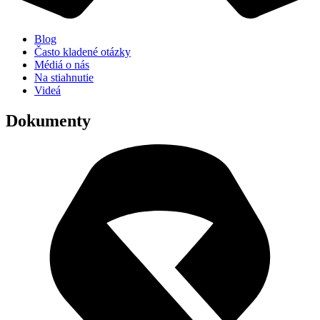
Blog
Často kladené otázky
Médiá o nás
Na stiahnutie
Videá
Dokumenty