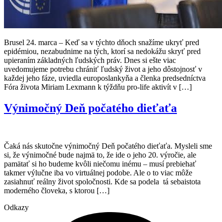
Brusel 24. marca – Keď sa v týchto dňoch snažíme ukryť pred
epidémiou, nezabudnime na tých, ktorí sa nedokážu skryť pred
upieraním základných ľudských práv. Dnes si ešte viac
uvedomujeme potrebu chrániť ľudský život a jeho dôstojnosť v
každej jeho fáze, uviedla europoslankyňa a členka predsedníctva
Fóra života Miriam Lexmann k týždňu pro-life aktivít v […]
Výnimočný Deň počatého dieťaťa
Čaká nás skutočne výnimočný Deň počatého dieťaťa. Mysleli sme
si, že výnimočné bude najmä to, že ide o jeho 20. výročie, ale
pamätať si ho budeme kvôli niečomu inému – musí prebiehať
takmer výlučne iba vo virtuálnej podobe. Ale o to viac môže
zasiahnuť reálny život spoločnosti. Kde sa podela tá sebaistota
moderného človeka, s ktorou […]
Odkazy